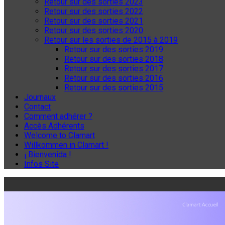
Retour sur des sorties 2023
Retour sur des sorties 2022
Retour sur des sorties 2021
Retour sur des sorties 2020
Retour sur les sorties de 2015 à 2019
Retour sur des sorties 2019
Retour sur des sorties 2018
Retour sur des sorties 2017
Retour sur des sorties 2016
Retour sur des sorties 2015
Journaux
Contact
Comment adhérer ?
Accès Adhérents
Welcome to Clamart
Willkommen in Clamart !
¡ Bienvenida !
Infos Site