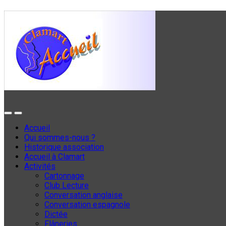
Accueil
Qui sommes-nous ?
Historique association
Accueil à Clamart
Activités
Cartonnage
Club Lecture
Conversation anglaise
Conversation espagnole
Dictée
Flâneries