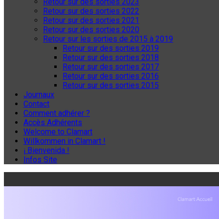
Retour sur des sorties 2023
Retour sur des sorties 2022
Retour sur des sorties 2021
Retour sur des sorties 2020
Retour sur les sorties de 2015 à 2019
Retour sur des sorties 2019
Retour sur des sorties 2018
Retour sur des sorties 2017
Retour sur des sorties 2016
Retour sur des sorties 2015
Journaux
Contact
Comment adhérer ?
Accès Adhérents
Welcome to Clamart
Willkommen in Clamart !
¡ Bienvenida !
Infos Site