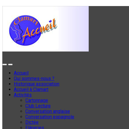
Accueil
Qui sommes-nous ?
Historique association
Accueil à Clamart
Activités
Cartonnage
Club Lecture
Conversation anglaise
Conversation espagnole
Dictée
Flâneries