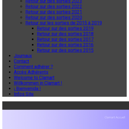
Retour sur des sorties 2023
Retour sur des sorties 2022
Retour sur des sorties 2021
Retour sur des sorties 2020
Retour sur les sorties de 2015 à 2019
Retour sur des sorties 2019
Retour sur des sorties 2018
Retour sur des sorties 2017
Retour sur des sorties 2016
Retour sur des sorties 2015
Journaux
Contact
Comment adhérer ?
Accès Adhérents
Welcome to Clamart
Willkommen in Clamart !
¡ Bienvenida !
Infos Site