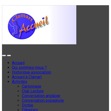
Accueil
Qui sommes-nous ?
Historique association
Accueil à Clamart
Activités
Cartonnage
Club Lecture
Conversation anglaise
Conversation espagnole
Dictée
Flâneries