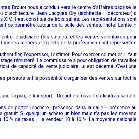
tes Drouot nous a conduit vers le centre d’affaires baptisé le
u d’architecture. Jean-Jacques Ory (architecte – décorateur) a
 XIV. Il est constitué de trois salles. Les représentations sont
nt ce périmètre autour de la salle des ventes, l’hôtel Lafitte –
ntre le judiciaire (les saisies) et les ventes volontaires pour
t. Tous les métiers d’experts de la profession sont représentés
ntifier, l’expertiser, l’estimer. Pour exercer ce métier, il faut
de stage rémunéré. Le commissaire a pour obligation de travailler
icat de capacité de vente judiciaire lui est décerné. C’est une
-priseurs ont la possibilité d’organiser des ventes sur tout le
alogue, la pub, le transport… Drouot est ouvert du lundi au samedi
açons de porter l’enchère : présence dans la salle – présence au
ge gratuit. Si quelqu’un achète un bien mais n’a pas les moyens
5 à 10 % de taxes – le vendeur 10 à 16 %. La moyenne nationale