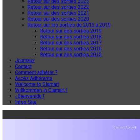
Retour sur des sorties 2023
Retour sur des sorties 2022
Retour sur des sorties 2021
Retour sur des sorties 2020
Retour sur les sorties de 2015 à 2019
Retour sur des sorties 2019
Retour sur des sorties 2018
Retour sur des sorties 2017
Retour sur des sorties 2016
Retour sur des sorties 2015
Journaux
Contact
Comment adhérer ?
Accès Adhérents
Welcome to Clamart
Willkommen in Clamart !
¡ Bienvenida !
Infos Site