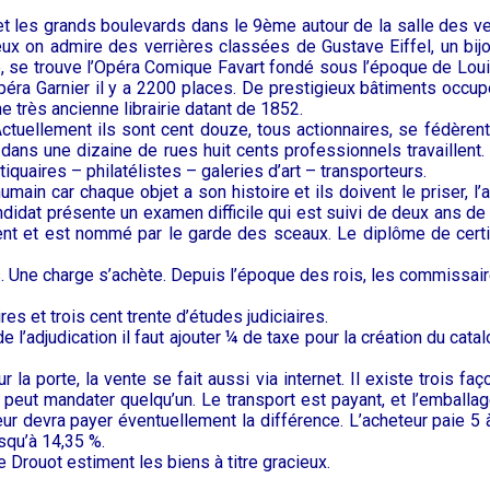
t les grands boulevards dans le 9ème autour de la salle des ven
eux on admire des verrières classées de Gustave Eiffel, un bijo
he, se trouve l’Opéra Comique Favart fondé sous l’époque de Louis
opéra Garnier il y a 2200 places. De prestigieux bâtiments occupe
ne très ancienne librairie datant de 1852.
tuellement ils sont cent douze, tous actionnaires, se fédèrent e
, dans une dizaine de rues huit cents professionnels travaillen
quaires – philatélistes – galeries d’art – transporteurs.
 car chaque objet a son histoire et ils doivent le priser, l’authe
 candidat présente un examen difficile qui est suivi de deux ans 
ment et est nommé par le garde des sceaux. Le diplôme de certif
. Une charge s’achète. Depuis l’époque des rois, les commissaires
s et trois cent trente d’études judiciaires.
e l’adjudication il faut ajouter ¼ de taxe pour la création du cat
 la porte, la vente se fait aussi via internet. Il existe trois f
n peut mandater quelqu’un. Le transport est payant, et l’emballa
eteur devra payer éventuellement la différence. L’acheteur paie 
usqu’à 14,35 %.
 Drouot estiment les biens à titre gracieux.