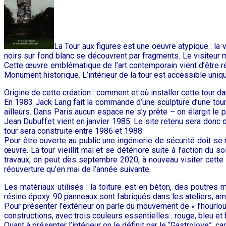
La Tour aux figures est une oeuvre atypique : la 
noirs sur fond blanc se découvrent par fragments. Le visiteur m
Cette œuvre emblématique de l’art contemporain vient d’être r
Monument historique. L’intérieur de la tour est accessible uniq
Origine de cette création : comment et où installer cette tour d
En 1983 Jack Lang fait la commande d’une sculpture d’une tour d
ailleurs. Dans Paris aucun espace ne s’y prête – on élargit le
Jean Dubuffet vient en janvier 1985. Le site retenu sera donc da
tour sera construite entre 1986 et 1988.
Pour être ouverte au public une ingénierie de sécurité doit se 
œuvre. La tour vieillit mal et se détériore suite à l’action du
travaux, on peut dès septembre 2020, à nouveau visiter cette
réouverture qu’en mai de l’année suivante.
Les matériaux utilisés : la toiture est en béton, des poutres mé
résine époxy. 90 panneaux sont fabriqués dans les ateliers, ame
Pour présenter l’extérieur on parle du mouvement de « l’hourlou
constructions, avec trois couleurs essentielles : rouge, bleu et 
Quant à présenter l’intérieur on le définit par le “Gastrolove”, c