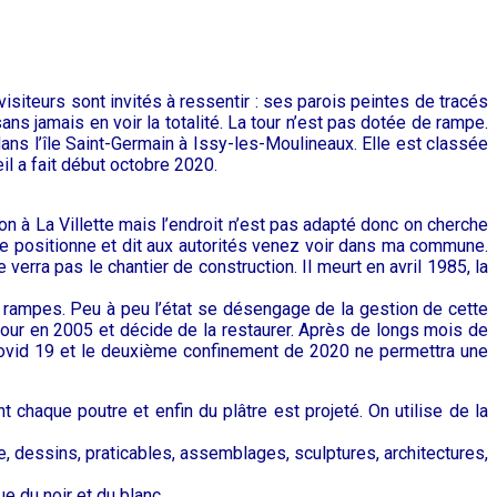
visiteurs sont invités à ressentir : ses parois peintes de tracés
ns jamais en voir la totalité. La tour n’est pas dotée de rampe.
ns l’île Saint-Germain à Issy-les-Moulineaux. Elle est classée
il a fait début octobre 2020.
on à La Villette mais l’endroit n’est pas adapté donc on cherche
 se positionne et dit aux autorités venez voir dans ma commune.
verra pas le chantier de construction. Il meurt en avril 1985, la
 de rampes. Peu à peu l’état se désengage de la gestion de cette
a tour en 2005 et décide de la restaurer. Après de longs mois de
 Covid 19 et le deuxième confinement de 2020 ne permettra une
nt chaque poutre et enfin du plâtre est projeté. On utilise de la
e, dessins, praticables, assemblages, sculptures, architectures,
ue du noir et du blanc.