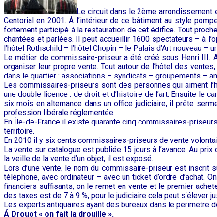
Le circuit dans le 2ème arrondissement e
Centorial en 2001. Á l’intérieur de ce bâtiment au style pomp
fortement participé à la restauration de cet édifice. Tout proc
chantées et parlées. Il peut accueillir 1600 spectateurs – à l’
l’hôtel Rothschild – l’hôtel Chopin – le Palais d’Art nouveau – u
Le métier de commissaire-priseur a été créé sous Henri III. Ac
organiser leur propre vente. Tout autour de l’hôtel des ventes
dans le quartier : associations – syndicats – groupements – anti
Les commissaires-priseurs sont des personnes qui aiment l’humain
une double licence : de droit et d’histoire de l’art. Ensuite le
six mois en alternance dans un office judiciaire, il prête ser
profession libérale réglementée.
En Île-de-France il existe quarante cinq commissaires-priseurs
territoire.
En 2010 il y six cents commissaires-priseurs de vente volontaire
La vente sur catalogue est publiée 15 jours à l’avance. Au prix d
la veille de la vente d’un objet, il est exposé.
Lors d’une vente, le nom du commissaire-priseur est inscrit sur
téléphone, avec ordinateur – avec un ticket d’ordre d’achat. O
financiers suffisants, on le remet en vente et le premier ach
des taxes est de 7 à 9 %, pour le judiciaire cela peut s’élever j
Les experts antiquaires ayant des bureaux dans le périmètre de
Á Drouot « on fait la drouille ».