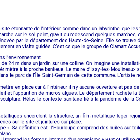
visite étonnante de l’intérieur comme dans un labyrinthe, que les 
arche sur le sol peint, gravit ou redescend quelques marches, sa
énovée par le département des Hauts-de-Seine. Elle se trouve da
uement en visite guidée. C’est ce que le groupe de Clamart Accue
ans l’environnement.
e 24 m dans un jardin sur une colline. On imagine une installati
 périmètre à la proche banlieue. Le maire d’Issy-les-Moulineaux
ns le parc de l’Île Saint-Germain de cette commune. L’artiste ne 
mettre en place car à l’intérieur il n’y aucune ouverture et pas
 soleil et l’apparition de micros algues. Le département rachète l
 sculpture. Hélas le contexte sanitaire lié à la pandémie de la
talliques encerclent la structure, un film métallique léger rejoi
nés sur le site et jointurés sur place.
pe ». Sa définition est : l’Hourloupe comprend des huiles sur toil
blanc.
ar il reprend les formes internes d’un organisme vivant et utilise q