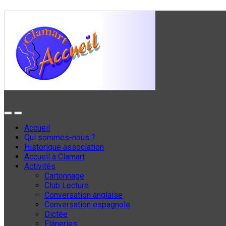
Accueil
Qui sommes-nous ?
Historique association
Accueil à Clamart
Activités
Cartonnage
Club Lecture
Conversation anglaise
Conversation espagnole
Dictée
Flâneries