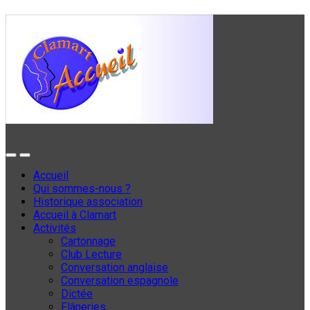
Accueil
Qui sommes-nous ?
Historique association
Accueil à Clamart
Activités
Cartonnage
Club Lecture
Conversation anglaise
Conversation espagnole
Dictée
Flâneries