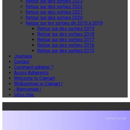
Retour sur des sorties 2023
Retour sur des sorties 2022
Retour sur des sorties 2021
Retour sur des sorties 2020
Retour sur les sorties de 2015 à 2019
Retour sur des sorties 2019
Retour sur des sorties 2018
Retour sur des sorties 2017
Retour sur des sorties 2016
Retour sur des sorties 2015
Journaux
Contact
Comment adhérer ?
Accès Adhérents
Welcome to Clamart
Willkommen in Clamart !
¡ Bienvenida !
Infos Site